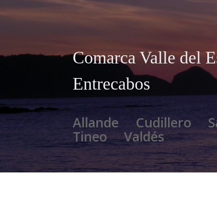
Comarca Valle del E
Entrecabos
Allande
Cudillero
S
Tineo
Valdés