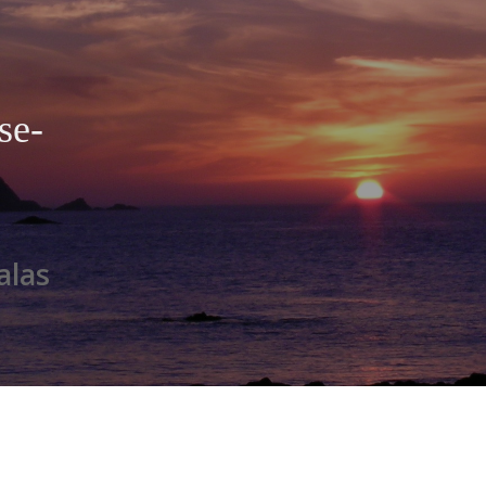
se-
alas