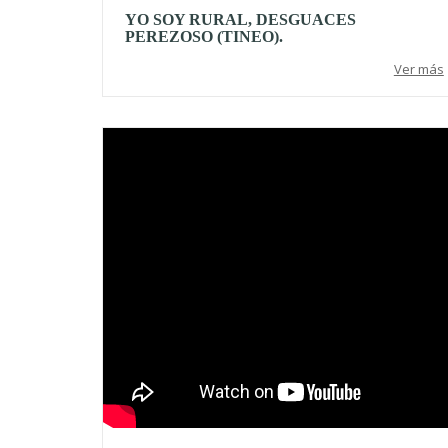
YO SOY RURAL, DESGUACES
PEREZOSO (TINEO).
Ver más
Video