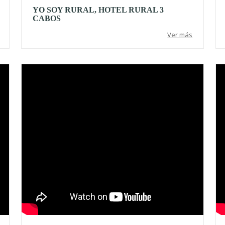
YO SOY RURAL, HOTEL RURAL 3
CABOS
Ver más
Video
Vi