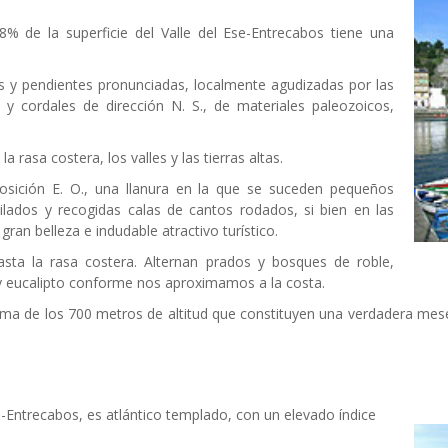
% de la superficie del Valle del Ese-Entrecabos tiene una
es y pendientes pronunciadas, localmente agudizadas por las
y cordales de dirección N. S., de materiales paleozoicos,
 rasa costera, los valles y las tierras altas.
posición E. O., una llanura en la que se suceden pequeños
lados y recogidas calas de cantos rodados, si bien en las
an belleza e indudable atractivo turístico.
asta la rasa costera. Alternan prados y bosques de roble,
o y eucalipto conforme nos aproximamos a la costa.
ima de los 700 metros de altitud que constituyen una verdadera mes
se-Entrecabos, es atlántico templado, con un elevado índice