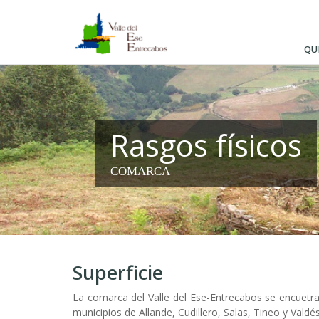
Pasar
al
contenido
QU
principal
Rasgos físicos
COMARCA
Superficie
La comarca del Valle del Ese-Entrecabos se encuetra
municipios de Allande, Cudillero, Salas, Tineo y Val