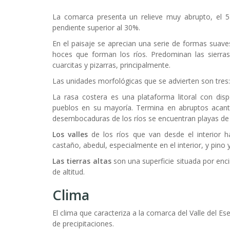
La comarca presenta un relieve muy abrupto, el 58
pendiente superior al 30%.
En el paisaje se aprecian una serie de formas suav
hoces que forman los ríos. Predominan las sierras 
cuarcitas y pizarras, principalmente.
Las unidades morfológicas que se advierten son tres: la
La rasa costera es una plataforma litoral con dis
pueblos en su mayoría. Termina en abruptos acanti
desembocaduras de los ríos se encuentran playas de gr
Los valles
de los ríos que van desde el interior h
castaño, abedul, especialmente en el interior, y pin
Las tierras altas
son una superficie situada por enc
de altitud.
Clima
El clima que caracteriza a la comarca del Valle del E
de precipitaciones.