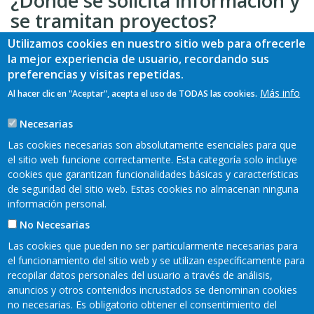
¿Dónde se solicita información y
se tramitan proyectos?
Utilizamos cookies en nuestro sitio web para ofrecerle
Ceder Valle del Ese-Entrecabos
la mejor experiencia de usuario, recordando sus
Avda. de la Constitución, 42,bajo
preferencias y visitas repetidas.
33891 La Espina - Salas- Asturias
Más info
Al hacer clic en "Aceptar", acepta el uso de TODAS las cookies.
Telf. 985837337 - 985837512
Necesarias
E-mail: ceder@ese-entrecabos.com
Las cookies necesarias son absolutamente esenciales para que
Web: www.ese-entrecabos.com
el sitio web funcione correctamente. Esta categoría solo incluye
cookies que garantizan funcionalidades básicas y características
de seguridad del sitio web. Estas cookies no almacenan ninguna
información personal.
No Necesarias
Las cookies que pueden no ser particularmente necesarias para
el funcionamiento del sitio web y se utilizan específicamente para
recopilar datos personales del usuario a través de análisis,
anuncios y otros contenidos incrustados se denominan cookies
Mapa web
Aviso legal
no necesarias. Es obligatorio obtener el consentimiento del