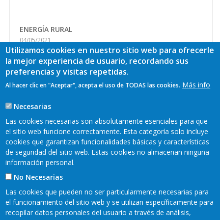
ENERGÍA RURAL
04/05/2021
Utilizamos cookies en nuestro sitio web para ofrecerle
Energía Rural La iniciativa “Energía Rural” promueve el
la mejor experiencia de usuario, recordando sus
conocimiento sobre las posibilidades de futuro de las
preferencias y visitas repetidas.
energías limpias, siendo impulsada por siete Grupos de
Más info
Al hacer clic en "Aceptar", acepta el uso de TODAS las cookies.
Desarrollo Rural asturianos: Adicap, Alto Nalón, Bajo Nalón, ...
Ver más
Necesarias
Las cookies necesarias son absolutamente esenciales para que
el sitio web funcione correctamente. Esta categoría solo incluye
Más
cookies que garantizan funcionalidades básicas y características
de seguridad del sitio web. Estas cookies no almacenan ninguna
información personal.
No Necesarias
Las cookies que pueden no ser particularmente necesarias para
el funcionamiento del sitio web y se utilizan específicamente para
recopilar datos personales del usuario a través de análisis,