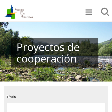
Pasar
Búsqu
al
contenido
principal
Proyectos de
cooperación
Título