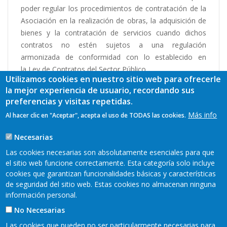
poder regular los procedimientos de contratación de la
Asociación en la realización de obras, la adquisición de
bienes y la contratación de servicios cuando dichos
contratos no estén sujetos a una regulación
armonizada de conformidad con lo establecido en
la Ley de Contratos del Sector Público.
Utilizamos cookies en nuestro sitio web para ofrecerle
Ceder Valle del Ese-Entrecabos
la mejor experiencia de usuario, recordando sus
Avda. de la Constitución, 42, bajo
preferencias y visitas repetidas.
33891 La Espina - Salas- Asturias
Más info
Al hacer clic en "Aceptar", acepta el uso de TODAS las cookies.
Tlfnos. 985837337 • 985837512
E-mail:
ceder@ese-entrecabos.com
Necesarias
Web:
www.ese-entrecabos.com
Las cookies necesarias son absolutamente esenciales para que
el sitio web funcione correctamente. Esta categoría solo incluye
cookies que garantizan funcionalidades básicas y características
de seguridad del sitio web. Estas cookies no almacenan ninguna
información personal.
No Necesarias
Las cookies que pueden no ser particularmente necesarias para