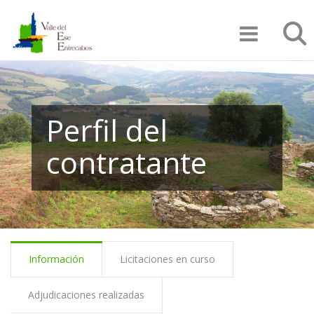
Pasar
Búsqu
al
contenido
principal
Perfil del
contratante
Información
Licitaciones en curso
Adjudicaciones realizadas