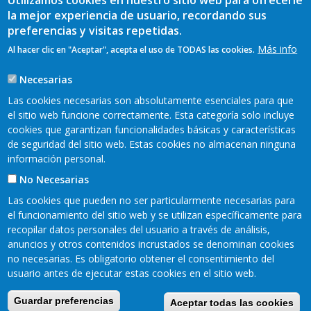
Utilizamos cookies en nuestro sitio web para ofrecerle
Vaqueirada.
la mejor experiencia de usuario, recordando sus
SECRETARÍA: Mª Montserrat Fernández Álvarez, alcaldesa
preferencias y visitas repetidas.
de Tineo.
TESORERÍA: Azucena Rivas García, representante de las
Más info
Al hacer clic en "Aceptar", acepta el uso de TODAS las cookies.
asociaciones de mujeres.
VOCALÍAS: el resto de los miembros, que asciende al
Necesarias
número de quince personas más.
Las cookies necesarias son absolutamente esenciales para que
el sitio web funcione correctamente. Esta categoría solo incluye
cookies que garantizan funcionalidades básicas y características
de seguridad del sitio web. Estas cookies no almacenan ninguna
información personal.
No Necesarias
Las cookies que pueden no ser particularmente necesarias para
el funcionamiento del sitio web y se utilizan específicamente para
recopilar datos personales del usuario a través de análisis,
anuncios y otros contenidos incrustados se denominan cookies
Mapa web
Aviso legal
no necesarias. Es obligatorio obtener el consentimiento del
Pie
usuario antes de ejecutar estas cookies en el sitio web.
Política de privacidad
Cookies
Accesibilidad
de
Guardar preferencias
Aceptar todas las cookies