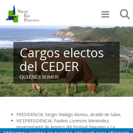
Pasar
Búsqu
al
contenido
principal
Cargos electos
del CEDER
QUIÉNES SOMOS
PRESIDENCIA: Sergio Hidalgo Alonso, alcalde de Salas.
VICEPRESIDENCIA: Paulino Lorences Menéndez,
representante de Amigos del Festival Vaqueiro y La