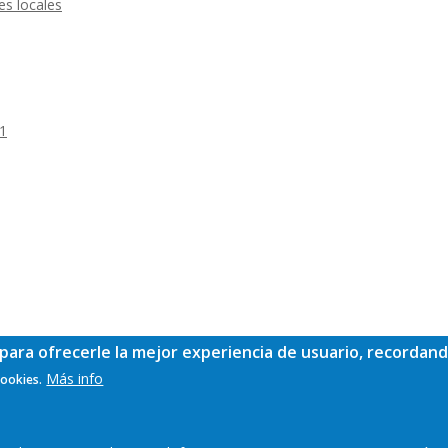
es locales
-1
para ofrecerle la mejor experiencia de usuario, recordand
Más info
cookies.