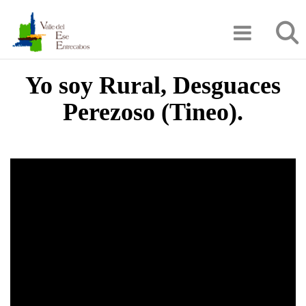
Pasar
Búsqu
al
contenido
principal
Yo soy Rural, Desguaces
Perezoso (Tineo).
Video