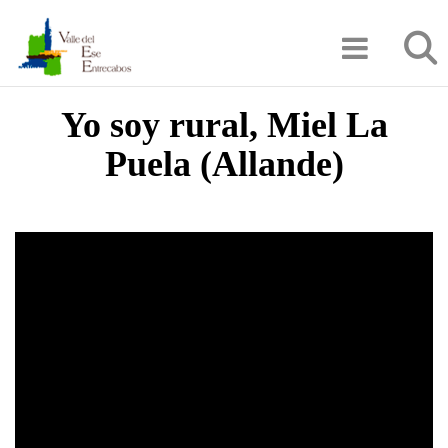
Pasar
Búsqu
al
contenido
principal
Yo soy rural, Miel La
Puela (Allande)
Video