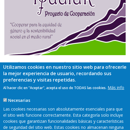
TAMBIÉN PUEDE VISITAR SU PÁGINA WEB:
www.
Utilizamos cookies en nuestro sitio web para ofrecerle
proyectoigualar.com
la mejor experiencia de usuario, recordando sus
preferencias y visitas repetidas.
Más info
Al hacer clic en "Aceptar", acepta el uso de TODAS las cookies.
Necesarias
Las cookies necesarias son absolutamente esenciales para que
TAGS
el sitio web funcione correctamente. Esta categoría solo incluye
cookies que garantizan funcionalidades básicas y características
de seguridad del sitio web. Estas cookies no almacenan ninguna