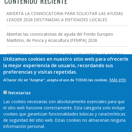
CONTENIDO RECIENTE
ABIERTA LA CONVOCATORIA PARA SOLICITAR LAS AYUDAS
LEADER 2026 DESTINADAS A ENTIDADES LOCALES
Abiertas las convocatorias de ayuda del Fondo Europeo
Marítimo, de Pesca y Acuicultura (FEMPA) 2026
ABIERTA LA CONVOCATORIA PARA SOLICITAR LAS AYUDAS
Utilizamos cookies en nuestro sitio web para ofrecerle
LEADER 2026 DESTINADAS A INVERSIONES EMPRESARIALES
la mejor experiencia de usuario, recordando sus
preferencias y visitas repetidas.
PUBLICADA LA RESOLUCIÓN DE CONCESIÓN DE AYUDAS
Más info
Al hacer clic en "Aceptar", acepta el uso de TODAS las cookies.
LEADER 2025 PARA INVERSIONES EMPRESARIALES
Necesarias
Reader y Caja Rural de Asturias organizan unas Jornadas
Las cookies necesarias son absolutamente esenciales para que
Leader de difusión de la nueva convocatoria
el sitio web funcione correctamente. Esta categoría solo incluye
cookies que garantizan funcionalidades básicas y características
de seguridad del sitio web. Estas cookies no almacenan ninguna
información personal.