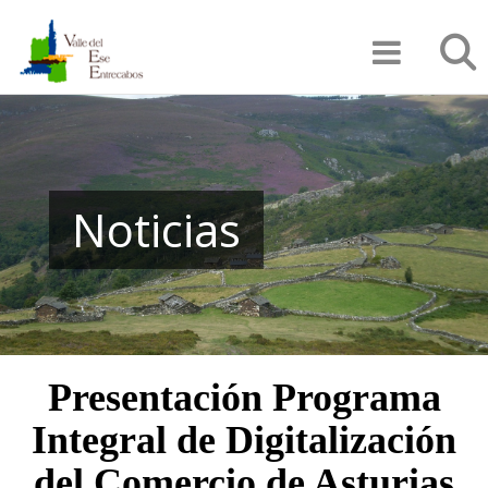
Pasar
Búsqu
al
contenido
principal
Noticias
Presentación Programa
Integral de Digitalización
del Comercio de Asturias