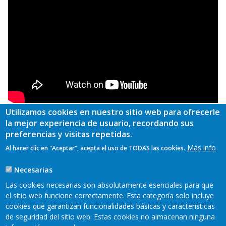
Utilizamos cookies en nuestro sitio web para ofrecerle
la mejor experiencia de usuario, recordando sus
PLAN ESTRATÉGICO NACIONAL DE LA PAC
preferencias y visitas repetidas.
2023 - 2027. DEBATE 1ª PARTE
Más info
Al hacer clic en "Aceptar", acepta el uso de TODAS las cookies.
Intercambio celebrado el 21/09/2021
Ver más
Necesarias
Las cookies necesarias son absolutamente esenciales para que
el sitio web funcione correctamente. Esta categoría solo incluye
Más
cookies que garantizan funcionalidades básicas y características
de seguridad del sitio web. Estas cookies no almacenan ninguna