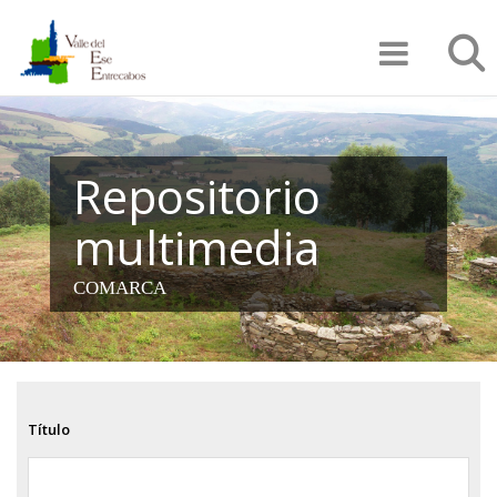
Pasar
Búsqu
al
contenido
principal
Repositorio
multimedia
COMARCA
Título