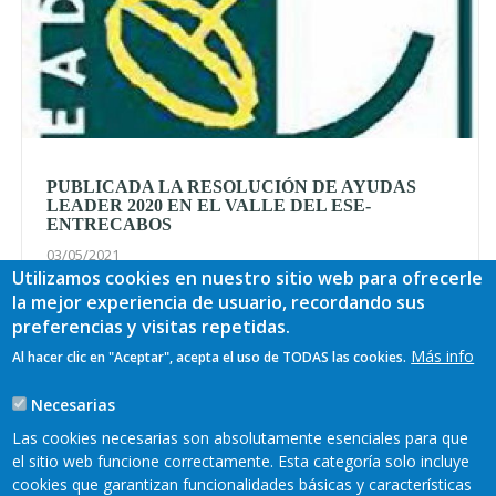
PUBLICADA LA RESOLUCIÓN DE AYUDAS
LEADER 2020 EN EL VALLE DEL ESE-
ENTRECABOS
03/05/2021
Utilizamos cookies en nuestro sitio web para ofrecerle
El Boletín Oficial del Principado de Asturias publica en su
la mejor experiencia de usuario, recordando sus
número 83, de 3 de mayo de 2021, la Resolución de 27 de
preferencias y visitas repetidas.
abril de 2021, de la Consejería de Medio Rural y Cohesión
Más info
Al hacer clic en "Aceptar", acepta el uso de TODAS las cookies.
Territorial, por la que se dispone el gasto y se conc...
Ver más
Necesarias
Las cookies necesarias son absolutamente esenciales para que
el sitio web funcione correctamente. Esta categoría solo incluye
Más
cookies que garantizan funcionalidades básicas y características